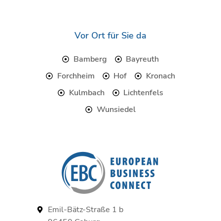
c
i
s
e
t
b
t
o
e
Vor Ort für Sie da
o
r
k
Bamberg
Bayreuth
Forchheim
Hof
Kronach
Kulmbach
Lichtenfels
Wunsiedel
Emil-Bätz-Straße 1 b