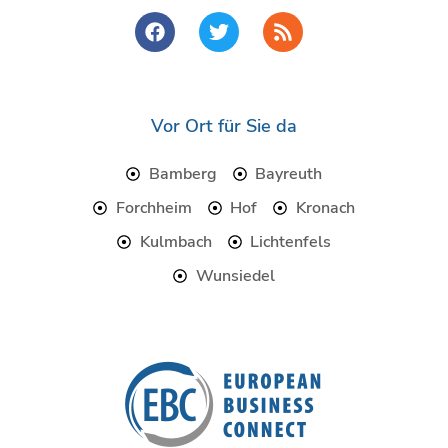
F
T
R
a
w
s
c
i
s
e
t
b
t
o
e
Vor Ort für Sie da
o
r
k
Bamberg
Bayreuth
Forchheim
Hof
Kronach
Kulmbach
Lichtenfels
Wunsiedel