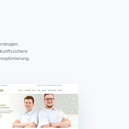
erzeugen.
ukunftssichere
enoptimierung.