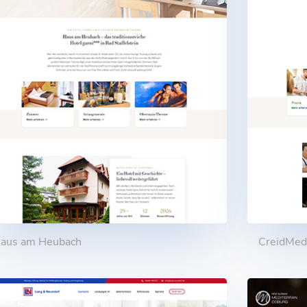
aus am Heubach
CreidMe