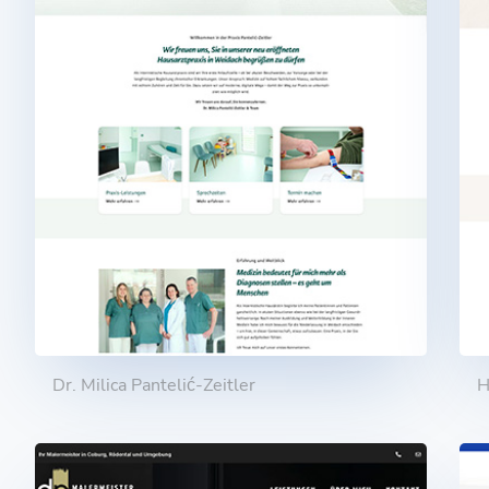
Dr. Milica Pantelić-Zeitler
H