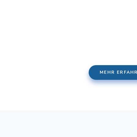
Dank mehr als 15 Jahre Erfahrung im Bereich
Suchm
erhalten Sie bei uns alles aus einer Hand – denn di
wenn diese im Anschluss von Ihren Kunden
Modernste Webseiten nach Ihren Wünschen in Kombin
Google & Co.: Das ist un
MEHR ERFAH