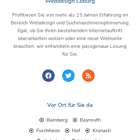
Webdesign Coburg
Profitieren Sie von mehr als 15 Jahren Erfahrung im
Bereich Webdesign und Suchmaschinenoptimierung.
Egal, ob Sie Ihren bestehenden Internetauftritt
überarbeiten wollen oder eine neue Webseite
brauchen, wir entwickeln eine passgenaue Lösung
für Sie.
F
T
R
a
w
s
c
i
s
e
t
b
t
o
e
Vor Ort für Sie da
o
r
k
Bamberg
Bayreuth
Forchheim
Hof
Kronach