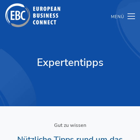
Zum
Inhalt
springen
Expertentipps
Gut zu wissen
Nützliche Tipps rund um das