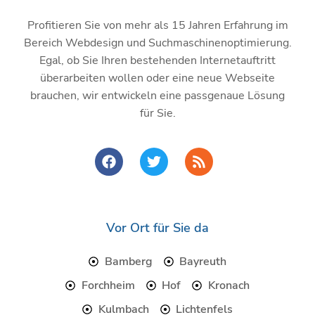
Profitieren Sie von mehr als 15 Jahren Erfahrung im
Bereich Webdesign und Suchmaschinenoptimierung.
Egal, ob Sie Ihren bestehenden Internetauftritt
überarbeiten wollen oder eine neue Webseite
brauchen, wir entwickeln eine passgenaue Lösung
für Sie.
F
T
R
a
w
s
c
i
s
e
t
b
t
o
e
Vor Ort für Sie da
o
r
k
Bamberg
Bayreuth
Forchheim
Hof
Kronach
Kulmbach
Lichtenfels