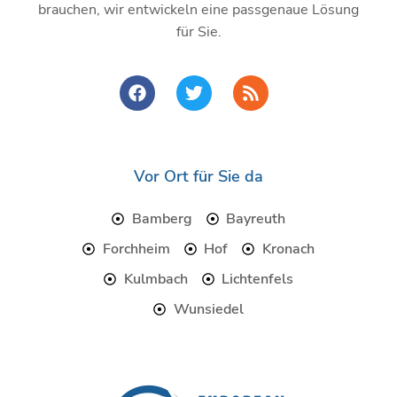
brauchen, wir entwickeln eine passgenaue Lösung
für Sie.
F
T
R
a
w
s
c
i
s
e
t
b
t
o
e
Vor Ort für Sie da
o
r
k
Bamberg
Bayreuth
Forchheim
Hof
Kronach
Kulmbach
Lichtenfels
Wunsiedel