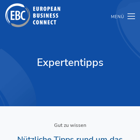
Zum
Inhalt
springen
Expertentipps
Gut zu wissen
Nützliche Tipps rund um das