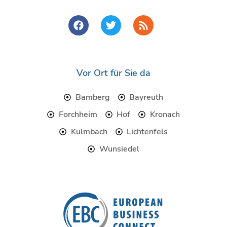
F
T
R
a
w
s
c
i
s
e
t
b
t
o
e
Vor Ort für Sie da
o
r
k
Bamberg
Bayreuth
Forchheim
Hof
Kronach
Kulmbach
Lichtenfels
Wunsiedel