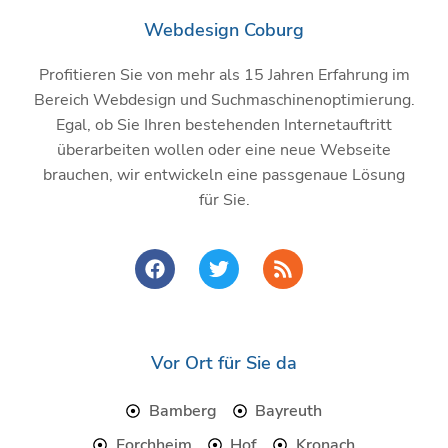
Webdesign Coburg
Profitieren Sie von mehr als 15 Jahren Erfahrung im
Bereich Webdesign und Suchmaschinenoptimierung.
Egal, ob Sie Ihren bestehenden Internetauftritt
überarbeiten wollen oder eine neue Webseite
brauchen, wir entwickeln eine passgenaue Lösung
für Sie.
F
T
R
a
w
s
c
i
s
e
t
b
t
o
e
Vor Ort für Sie da
o
r
k
Bamberg
Bayreuth
Forchheim
Hof
Kronach