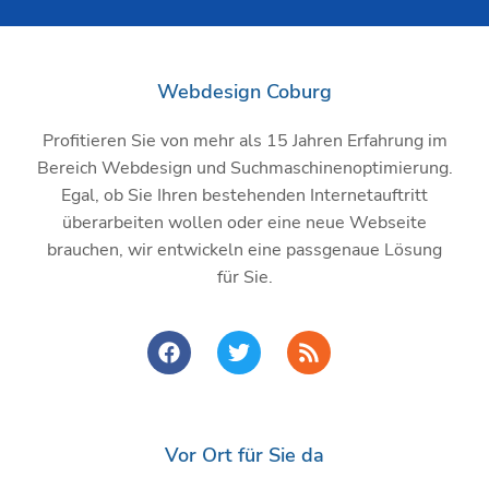
Webdesign Coburg
Profitieren Sie von mehr als 15 Jahren Erfahrung im
Bereich Webdesign und Suchmaschinenoptimierung.
Egal, ob Sie Ihren bestehenden Internetauftritt
überarbeiten wollen oder eine neue Webseite
brauchen, wir entwickeln eine passgenaue Lösung
für Sie.
F
T
R
a
w
s
c
i
s
e
t
b
t
o
e
Vor Ort für Sie da
o
r