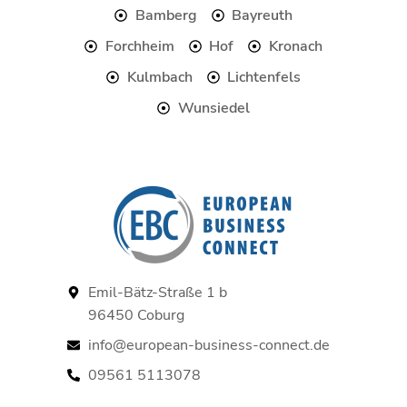
k
Bamberg
Bayreuth
Forchheim
Hof
Kronach
Kulmbach
Lichtenfels
Wunsiedel
Emil-Bätz-Straße 1 b
96450 Coburg
info@european-business-connect.de
09561 5113078