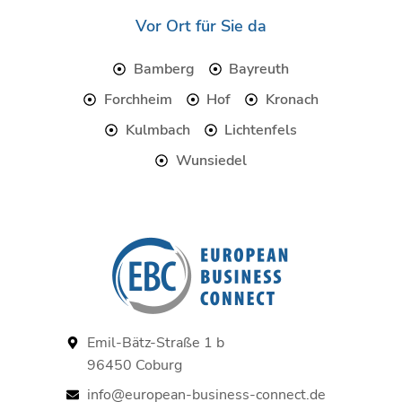
b
t
o
e
Vor Ort für Sie da
o
r
k
Bamberg
Bayreuth
Forchheim
Hof
Kronach
Kulmbach
Lichtenfels
Wunsiedel
Emil-Bätz-Straße 1 b
96450 Coburg
info@european-business-connect.de