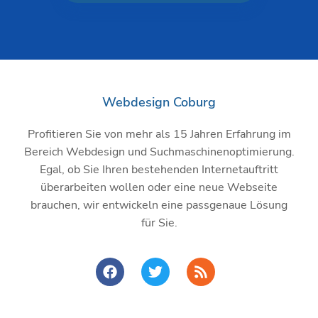
Webdesign Coburg
Profitieren Sie von mehr als 15 Jahren Erfahrung im
Bereich Webdesign und Suchmaschinenoptimierung.
Egal, ob Sie Ihren bestehenden Internetauftritt
überarbeiten wollen oder eine neue Webseite
brauchen, wir entwickeln eine passgenaue Lösung
für Sie.
F
T
R
a
w
s
c
i
s
e
t